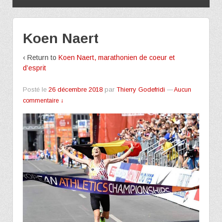
Koen Naert
‹ Return to
Koen Naert, marathonien de coeur et
d’esprit
Posté le
26 décembre 2018
par
Thierry Godefridi
—
Aucun
commentaire ↓