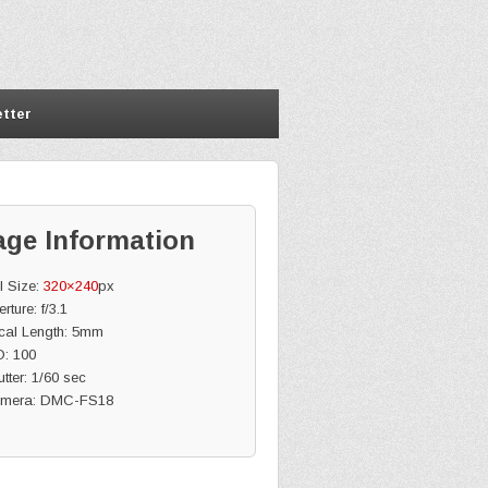
tter
age Information
l Size:
320×240
px
rture: f/3.1
cal Length: 5mm
O: 100
tter: 1/60 sec
mera: DMC-FS18