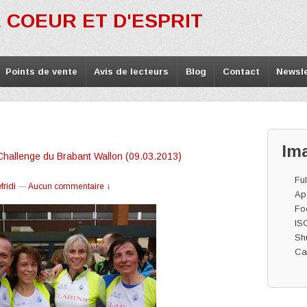
 COEUR ET D'ESPRIT
Points de vente
Avis de lecteurs
Blog
Contact
Newsle
Im
Challenge du Brabant Wallon (09.03.2013)
Ful
ridi
—
Aucun commentaire ↓
Ape
Fo
IS
Shu
Ca