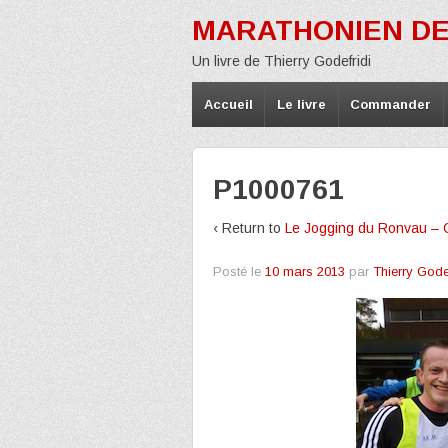
MARATHONIEN DE
Un livre de Thierry Godefridi
Accueil
Le livre
Commander
P1000761
‹ Return to
Le Jogging du Ronvau – 
Posté le
10 mars 2013
par
Thierry Godef