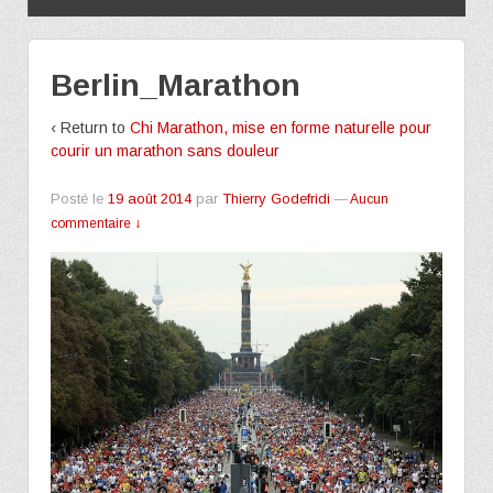
Berlin_Marathon
‹ Return to
Chi Marathon, mise en forme naturelle pour
courir un marathon sans douleur
Posté le
19 août 2014
par
Thierry Godefridi
—
Aucun
commentaire ↓