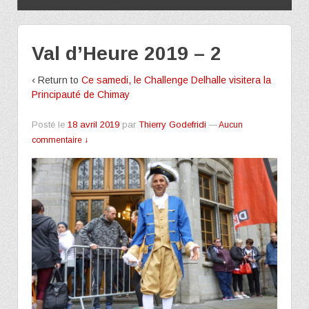
Val d’Heure 2019 – 2
‹ Return to
Ce samedi, le Challenge Delhalle visitera la
Principauté de Chimay
Posté le
18 avril 2019
par
Thierry Godefridi
—
Aucun
commentaire ↓