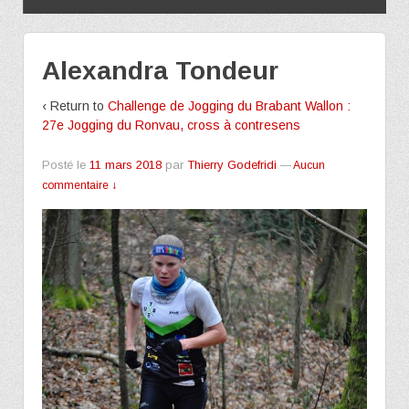
Alexandra Tondeur
‹ Return to
Challenge de Jogging du Brabant Wallon :
27e Jogging du Ronvau, cross à contresens
Posté le
11 mars 2018
par
Thierry Godefridi
—
Aucun
commentaire ↓