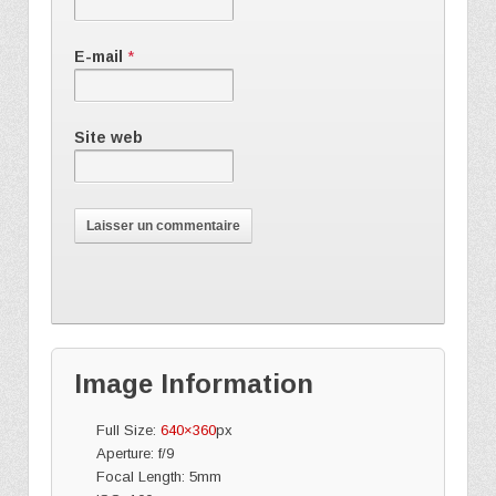
E-mail
*
Site web
Image Information
Full Size:
640×360
px
Aperture: f/9
Focal Length: 5mm