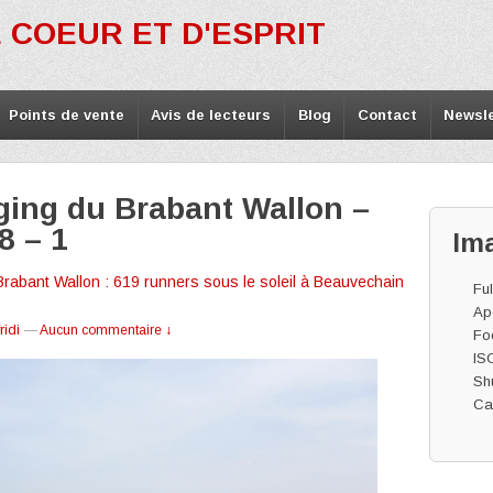
 COEUR ET D'ESPRIT
Points de vente
Avis de lecteurs
Blog
Contact
Newsle
ging du Brabant Wallon –
8 – 1
Im
Brabant Wallon : 619 runners sous le soleil à Beauvechain
Ful
Ape
ridi
—
Aucun commentaire ↓
Fo
IS
Shu
Ca