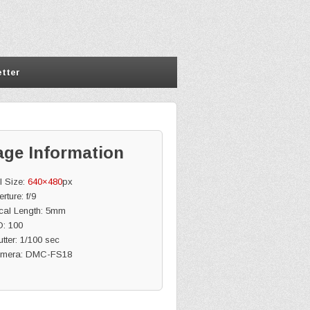
tter
age Information
l Size:
640×480
px
rture: f/9
cal Length: 5mm
O: 100
tter: 1/100 sec
mera: DMC-FS18