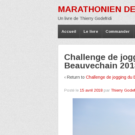
MARATHONIEN DE
Un livre de Thierry Godefridi
Accueil
Le livre
Commander
Challenge de jog
Beauvechain 201
‹ Return to
Challenge de jogging du 
Posté le
15 avril 2018
par
Thierry Godef