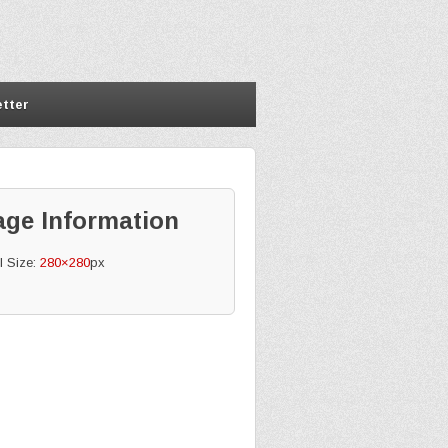
tter
age Information
l Size:
280×280
px