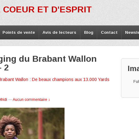
 COEUR ET D'ESPRIT
Points de vente
Avis de lecteurs
Blog
Contact
Newsle
ging du Brabant Wallon
– 2
Im
Brabant Wallon : De beaux champions aux 13.000 Yards
Ful
ridi
—
Aucun commentaire ↓