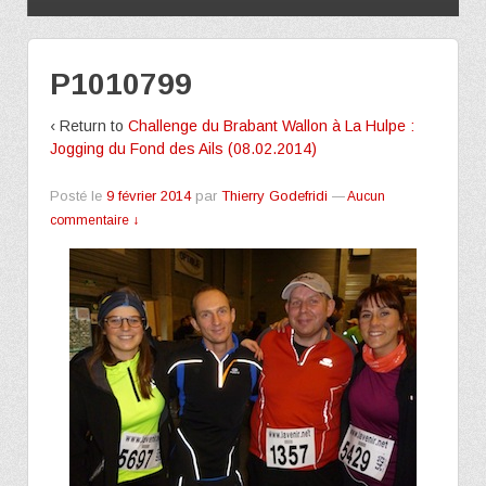
P1010799
‹ Return to
Challenge du Brabant Wallon à La Hulpe :
Jogging du Fond des Ails (08.02.2014)
Posté le
9 février 2014
par
Thierry Godefridi
—
Aucun
commentaire ↓