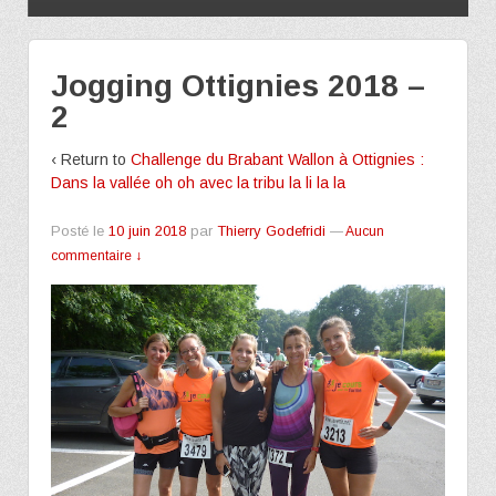
Jogging Ottignies 2018 –
2
‹ Return to
Challenge du Brabant Wallon à Ottignies :
Dans la vallée oh oh avec la tribu la li la la
Posté le
10 juin 2018
par
Thierry Godefridi
—
Aucun
commentaire ↓