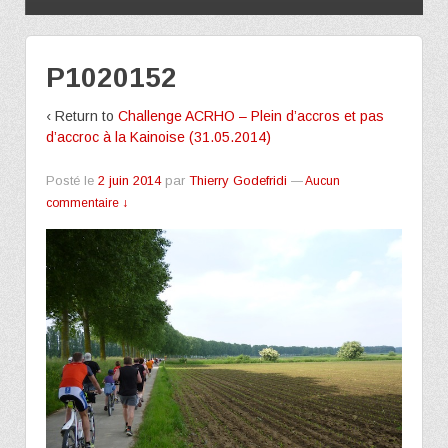
P1020152
‹ Return to
Challenge ACRHO – Plein d’accros et pas
d’accroc à la Kainoise (31.05.2014)
Posté le
2 juin 2014
par
Thierry Godefridi
—
Aucun
commentaire ↓