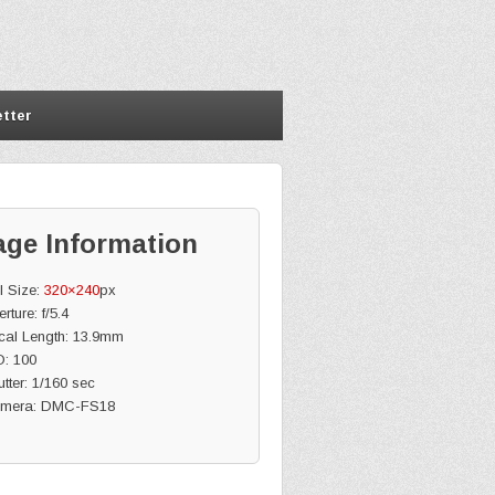
tter
age Information
l Size:
320×240
px
rture: f/5.4
cal Length: 13.9mm
O: 100
tter: 1/160 sec
mera: DMC-FS18