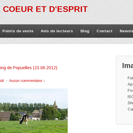
 COEUR ET D'ESPRIT
Points de vente
Avis de lecteurs
Blog
Contact
Newsle
Im
ng de Popuelles (23.06.2012)
Ful
idi
—
Aucun commentaire ↓
Ape
Fo
IS
Shu
Ca