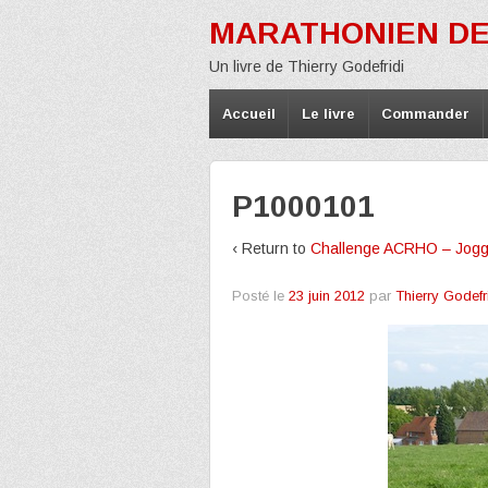
MARATHONIEN DE
Un livre de Thierry Godefridi
Accueil
Le livre
Commander
P1000101
‹ Return to
Challenge ACRHO – Joggi
Posté le
23 juin 2012
par
Thierry Godefr