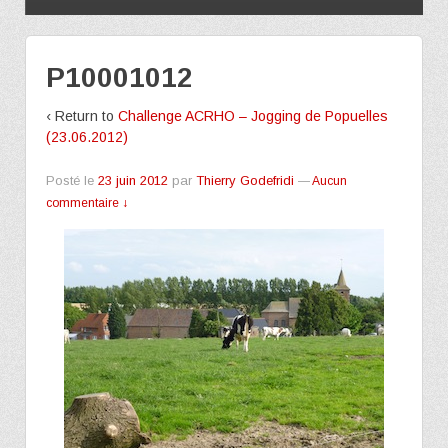
P10001012
‹ Return to
Challenge ACRHO – Jogging de Popuelles
(23.06.2012)
Posté le
23 juin 2012
par
Thierry Godefridi
—
Aucun
commentaire ↓