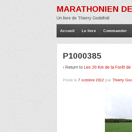
MARATHONIEN DE
Un livre de Thierry Godefridi
Accueil
Le livre
Commander
P1000385
‹ Return to
Les 20 Km de la Forêt d
Posté le
7 octobre 2012
par
Thierry God