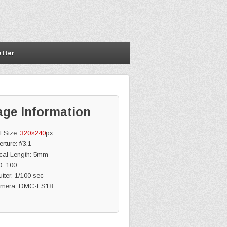
tter
age Information
l Size:
320×240
px
rture: f/3.1
cal Length: 5mm
O: 100
tter: 1/100 sec
mera: DMC-FS18