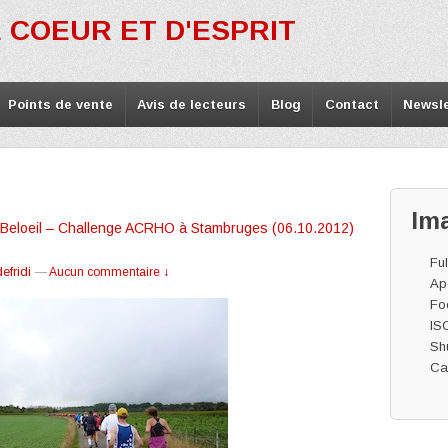
 COEUR ET D'ESPRIT
Points de vente
Avis de lecteurs
Blog
Contact
Newsle
Im
e Beloeil – Challenge ACRHO à Stambruges (06.10.2012)
Ful
efridi
—
Aucun commentaire ↓
Ape
Fo
IS
Shu
Ca