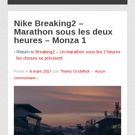
Nike Breaking2 –
Marathon sous les deux
heures – Monza 1
‹ Return to
Breaking2 – Un marathon sous les 2 heures
: les choses se précisent
Posté le
8 mars 2017
par
Thierry Godefridi
—
Aucun
commentaire ↓