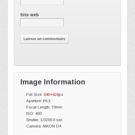
Site web
Image Information
Full Size:
640×426
px
Aperture: f/6.3
Focal Length: 70mm
ISO: 400
Shutter: 1/3200.0 sec
Camera: NIKON D4